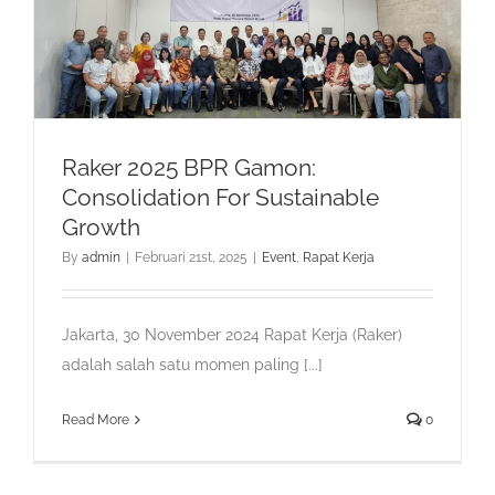
Raker 2025 BPR Gamon:
Consolidation For Sustainable
Growth
By
admin
|
Februari 21st, 2025
|
Event
,
Rapat Kerja
Jakarta, 30 November 2024 Rapat Kerja (Raker)
adalah salah satu momen paling [...]
Read More
0