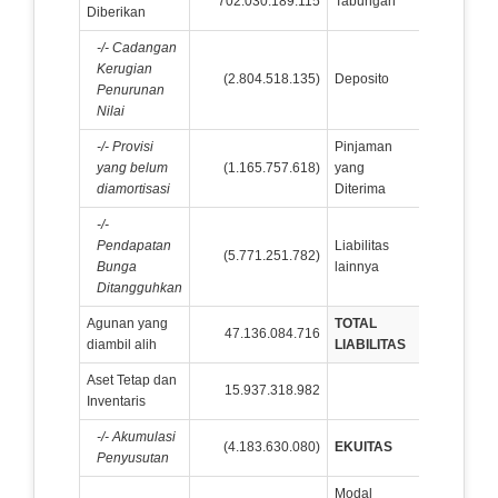
702.030.189.115
Tabungan
39.374
Diberikan
-/- Cadangan
Kerugian
(2.804.518.135)
Deposito
878.568
Penurunan
Nilai
-/- Provisi
Pinjaman
yang belum
(1.165.757.618)
yang
23.000
diamortisasi
Diterima
-/-
Pendapatan
Liabilitas
(5.771.251.782)
10.241
Bunga
lainnya
Ditangguhkan
Agunan yang
TOTAL
47.136.084.716
953.249
diambil alih
LIABILITAS
Aset Tetap dan
15.937.318.982
Inventaris
-/- Akumulasi
(4.183.630.080)
EKUITAS
Penyusutan
Modal