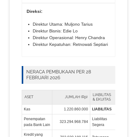
Direksi:
Direktur Utama: Muljono Tarius
Direktur Bisnis: Edie Lo
Direktur Operasional: Henry Chandra
Direktur Kepatuhan: Retnowati Septiari
NERACA PEMBUKAAN PER 28
FEBRUARI 2026
LIABILITAS
ASET
JUMLAH (Rp)
JUML
& EKUITAS
Kas
1.220.860.000
LIABILITAS
Penempatan
Liabilitas
323.294.968.784
2.06
pada Bank Lain
Segera
Kredit yang