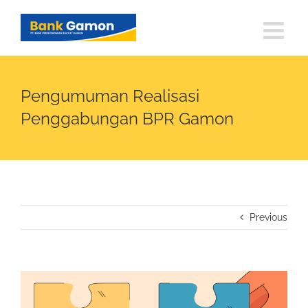
Skip
to
content
Pengumuman Realisasi
Penggabungan BPR Gamon
Previous
View
Larger