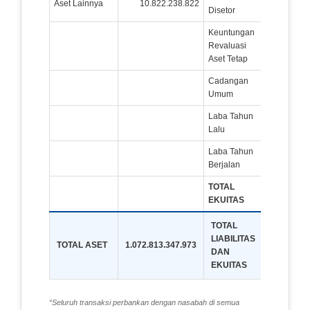
Aset Lainnya
10.822.238.822
40.000
Disetor
Keuntungan
Revaluasi
1.56
Aset Tetap
Cadangan
6.80
Umum
Laba Tahun
70.646
Lalu
Laba Tahun
555
Berjalan
TOTAL
119.563
EKUITAS
TOTAL
LIABILITAS
TOTAL ASET
1.072.813.347.973
1.072.813
DAN
EKUITAS
“Seluruh transaksi perbankan dengan nasabah di semua